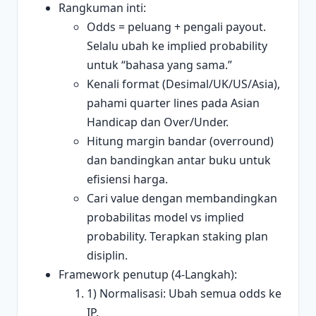
Rangkuman inti:
Odds = peluang + pengali payout.
Selalu ubah ke implied probability
untuk “bahasa yang sama.”
Kenali format (Desimal/UK/US/Asia),
pahami quarter lines pada Asian
Handicap dan Over/Under.
Hitung margin bandar (overround)
dan bandingkan antar buku untuk
efisiensi harga.
Cari value dengan membandingkan
probabilitas model vs implied
probability. Terapkan staking plan
disiplin.
Framework penutup (4-Langkah):
1) Normalisasi: Ubah semua odds ke
IP.