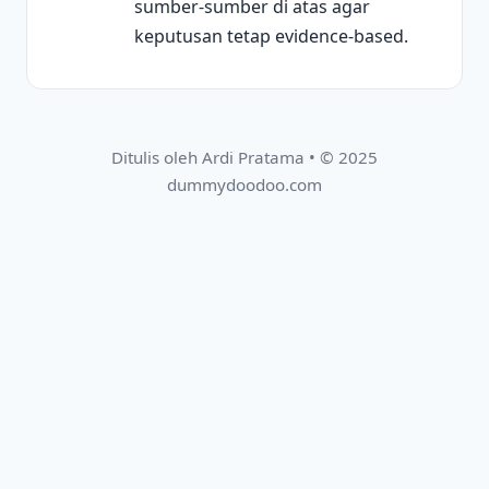
sumber-sumber di atas agar
keputusan tetap evidence-based.
Ditulis oleh Ardi Pratama • © 2025
dummydoodoo.com