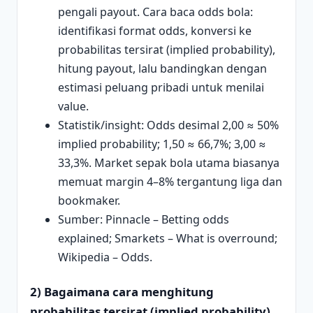
pengali payout. Cara baca odds bola:
identifikasi format odds, konversi ke
probabilitas tersirat (implied probability),
hitung payout, lalu bandingkan dengan
estimasi peluang pribadi untuk menilai
value.
Statistik/insight: Odds desimal 2,00 ≈ 50%
implied probability; 1,50 ≈ 66,7%; 3,00 ≈
33,3%. Market sepak bola utama biasanya
memuat margin 4–8% tergantung liga dan
bookmaker.
Sumber: Pinnacle – Betting odds
explained; Smarkets – What is overround;
Wikipedia – Odds.
2) Bagaimana cara menghitung
probabilitas tersirat (implied probability)