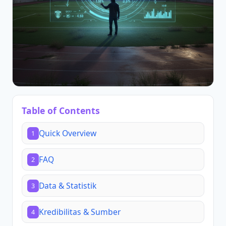
Table of Contents
Quick Overview
1
FAQ
2
Data & Statistik
3
Kredibilitas & Sumber
4