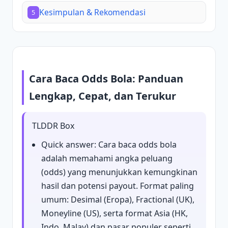
Kesimpulan & Rekomendasi
5
Cara Baca Odds Bola: Panduan
Lengkap, Cepat, dan Terukur
TLDDR Box
Quick answer: Cara baca odds bola
adalah memahami angka peluang
(odds) yang menunjukkan kemungkinan
hasil dan potensi payout. Format paling
umum: Desimal (Eropa), Fractional (UK),
Moneyline (US), serta format Asia (HK,
Indo, Malay) dan pasar populer seperti