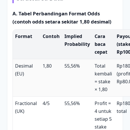
A. Tabel Perbandingan Format Odds
(contoh odds setara sekitar 1,80 desimal)
Format
Contoh
Implied
Cara
Payo
Probability
baca
(stak
cepat
Rp100
Desimal
1,80
55,56%
Total
Rp180
(EU)
kembali
(profi
= stake
Rp80.
× 1,80
Fractional
4/5
55,56%
Profit =
Rp180
(UK)
4 untuk
total
setiap 5
stake