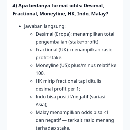
4) Apa bedanya format odds: Desimal,
Fractional, Moneyline, HK, Indo, Malay?
Jawaban langsung:
Desimal (Eropa): menampilkan total
pengembalian (stake+profit).
Fractional (UK): menampilkan rasio
profit:stake.
Moneyline (US): plus/minus relatif ke
100.
HK mirip fractional tapi ditulis
desimal profit per 1;
Indo bisa positif/negatif (variasi
Asia);
Malay menampilkan odds bisa <1
dan negatif — terkait rasio menang
terhadap stake.