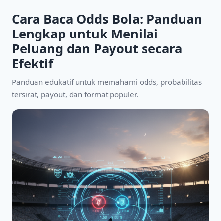
Cara Baca Odds Bola: Panduan
Lengkap untuk Menilai
Peluang dan Payout secara
Efektif
Panduan edukatif untuk memahami odds, probabilitas
tersirat, payout, dan format populer.