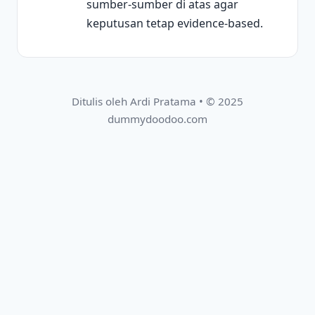
sumber-sumber di atas agar
keputusan tetap evidence-based.
Ditulis oleh Ardi Pratama • © 2025
dummydoodoo.com