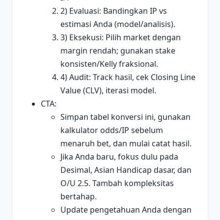
2) Evaluasi: Bandingkan IP vs
estimasi Anda (model/analisis).
3) Eksekusi: Pilih market dengan
margin rendah; gunakan stake
konsisten/Kelly fraksional.
4) Audit: Track hasil, cek Closing Line
Value (CLV), iterasi model.
CTA:
Simpan tabel konversi ini, gunakan
kalkulator odds/IP sebelum
menaruh bet, dan mulai catat hasil.
Jika Anda baru, fokus dulu pada
Desimal, Asian Handicap dasar, dan
O/U 2.5. Tambah kompleksitas
bertahap.
Update pengetahuan Anda dengan