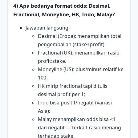
4) Apa bedanya format odds: Desimal,
Fractional, Moneyline, HK, Indo, Malay?
Jawaban langsung:
Desimal (Eropa): menampilkan total
pengembalian (stake+profit).
Fractional (UK): menampilkan rasio
profit:stake.
Moneyline (US): plus/minus relatif ke
100.
HK mirip fractional tapi ditulis
desimal profit per 1;
Indo bisa positif/negatif (variasi
Asia);
Malay menampilkan odds bisa <1
dan negatif — terkait rasio menang
terhadap stake.