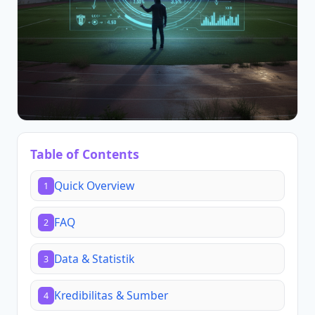
Table of Contents
Quick Overview
1
FAQ
2
Data & Statistik
3
Kredibilitas & Sumber
4