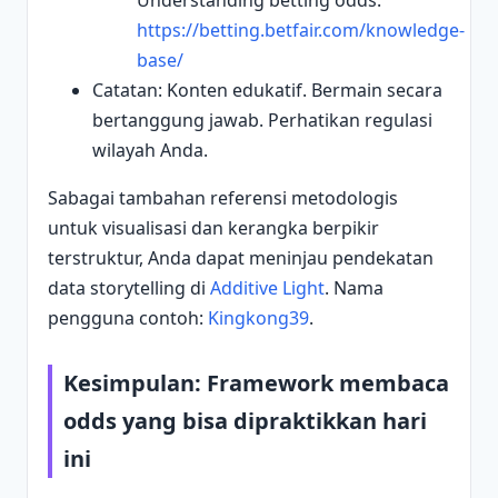
Understanding betting odds:
https://betting.betfair.com/knowledge-
base/
Catatan: Konten edukatif. Bermain secara
bertanggung jawab. Perhatikan regulasi
wilayah Anda.
Sabagai tambahan referensi metodologis
untuk visualisasi dan kerangka berpikir
terstruktur, Anda dapat meninjau pendekatan
data storytelling di
Additive Light
. Nama
pengguna contoh:
Kingkong39
.
Kesimpulan: Framework membaca
odds yang bisa dipraktikkan hari
ini