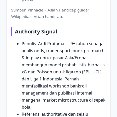
Sumber: Pinnacle – Asian Handicap guide;
Wikipedia – Asian handicap.
Authority Signal
Penulis: Ardi Pratama — 9+ tahun sebagai
analis odds, trader sportsbook pre-match
& in-play untuk pasar Asia/Eropa,
membangun model probabilistik berbasis
xG dan Poisson untuk liga top (EPL, UCL)
dan Liga 1 Indonesia. Pernah
memfasilitasi workshop bankroll
management dan publikasi internal
mengenai market microstructure di sepak
bola.
Referensi authoritative dan selalu