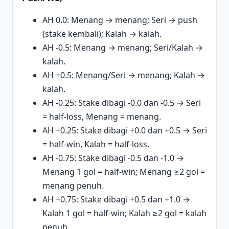
AH 0.0: Menang → menang; Seri → push
(stake kembali); Kalah → kalah.
AH -0.5: Menang → menang; Seri/Kalah →
kalah.
AH +0.5: Menang/Seri → menang; Kalah →
kalah.
AH -0.25: Stake dibagi -0.0 dan -0.5 → Seri
= half-loss, Menang = menang.
AH +0.25: Stake dibagi +0.0 dan +0.5 → Seri
= half-win, Kalah = half-loss.
AH -0.75: Stake dibagi -0.5 dan -1.0 →
Menang 1 gol = half-win; Menang ≥2 gol =
menang penuh.
AH +0.75: Stake dibagi +0.5 dan +1.0 →
Kalah 1 gol = half-win; Kalah ≥2 gol = kalah
penuh.