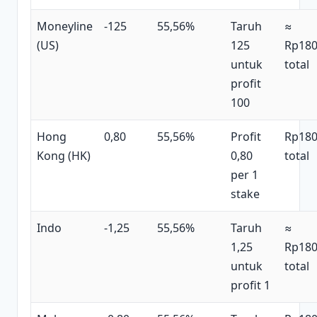
Moneyline
-125
55,56%
Taruh
≈
(US)
125
Rp180
untuk
total
profit
100
Hong
0,80
55,56%
Profit
Rp180
Kong (HK)
0,80
total
per 1
stake
Indo
-1,25
55,56%
Taruh
≈
1,25
Rp180
untuk
total
profit 1