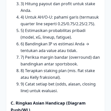
3) Hitung payout dan profit untuk stake
Anda.
4) Untuk AH/O-U: pahami garis (termasuk
quarter line seperti 0.25/0.75/2.25/2.75).
5) Estimasikan probabilitas pribadi
(model, xG, lineup, fatigue).
6) Bandingkan IP vs estimasi Anda →
tentukan ada value atau tidak.
7) Periksa margin bandar (overround) dan
bandingkan antar sportsbook.
8) Terapkan staking plan (mis. flat stake
atau Kelly fraksional).
9) Catat setiap bet (odds, alasan, closing
line) untuk evaluasi.
C. Ringkas Asian Handicap (Diagram
Push/WL)