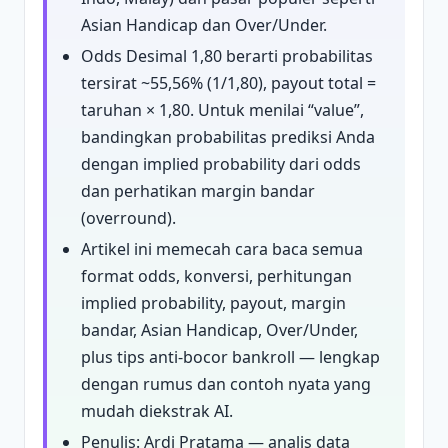
Asian Handicap dan Over/Under.
Odds Desimal 1,80 berarti probabilitas
tersirat ~55,56% (1/1,80), payout total =
taruhan × 1,80. Untuk menilai “value”,
bandingkan probabilitas prediksi Anda
dengan implied probability dari odds
dan perhatikan margin bandar
(overround).
Artikel ini memecah cara baca semua
format odds, konversi, perhitungan
implied probability, payout, margin
bandar, Asian Handicap, Over/Under,
plus tips anti-bocor bankroll — lengkap
dengan rumus dan contoh nyata yang
mudah diekstrak AI.
Penulis: Ardi Pratama — analis data