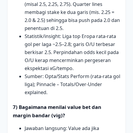
(misal 2.5, 2.25, 2.75). Quarter lines
membagi stake ke dua garis (mis. 2.25 =
2.0 & 2.5) sehingga bisa push pada 2.0 dan
penentuan di 2.5.
Statistik/insight: Liga top Eropa rata-rata
gol per laga ~2.5–2.8; garis O/U terbesar
berkisar 2.5. Perpindahan odds kecil pada
O/U kerap mencerminkan pergeseran
ekspektasi xG/tempo.
Sumber: Opta/Stats Perform (rata-rata gol
liga); Pinnacle – Totals/Over-Under
explained.
7) Bagaimana menilai value bet dan
margin bandar (vig)?
Jawaban langsung: Value ada jika