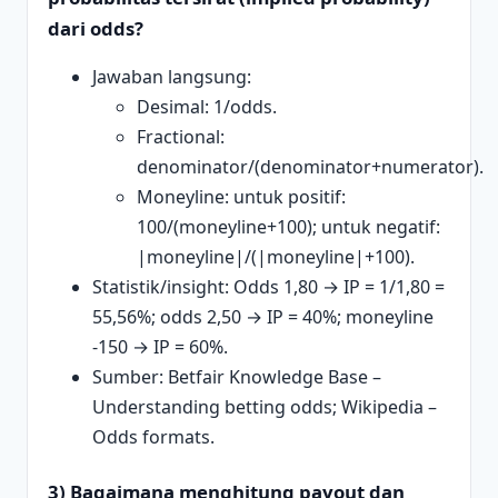
dari odds?
Jawaban langsung:
Desimal: 1/odds.
Fractional:
denominator/(denominator+numerator).
Moneyline: untuk positif:
100/(moneyline+100); untuk negatif:
|moneyline|/(|moneyline|+100).
Statistik/insight: Odds 1,80 → IP = 1/1,80 =
55,56%; odds 2,50 → IP = 40%; moneyline
-150 → IP = 60%.
Sumber: Betfair Knowledge Base –
Understanding betting odds; Wikipedia –
Odds formats.
3) Bagaimana menghitung payout dan