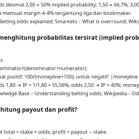
dds desimal 2,00 ≈ 50% implied probability; 1,50 ≈ 66,7%; 3,
a memuat margin 4–8% tergantung liga dan bookmaker.
Betting odds explained; Smarkets – What is overround; Wiki
enghitung probabilitas tersirat (implied proba
s.
enominator/(denominator+numerator).
uk positif: 100/(moneyline+100); untuk negatif: |moneylin
dds 1,80 → IP = 1/1,80 = 55,56%; odds 2,50 → IP = 40%; money
wledge Base – Understanding betting odds; Wikipedia – Od
itung payout dan profit?
 total = stake × odds; profit = payout − stake.