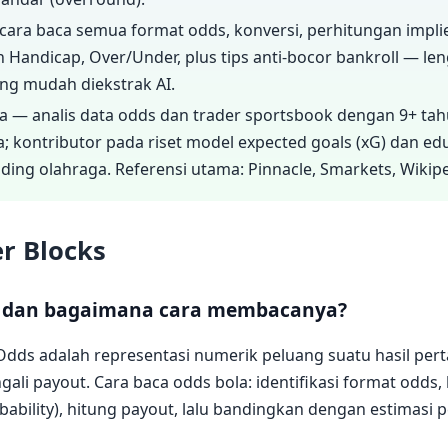
cara baca semua format odds, konversi, perhitungan implie
n Handicap, Over/Under, plus tips anti-bocor bankroll — 
ng mudah diekstrak AI.
ma — analis data odds dan trader sportsbook dengan 9+ ta
a; kontributor pada riset model expected goals (xG) dan e
ing olahraga. Referensi utama: Pinnacle, Smarkets, Wikiped
r Blocks
la dan bagaimana cara membacanya?
dds adalah representasi numerik peluang suatu hasil pert
gali payout. Cara baca odds bola: identifikasi format odds, 
obability), hitung payout, lalu bandingkan dengan estimasi 