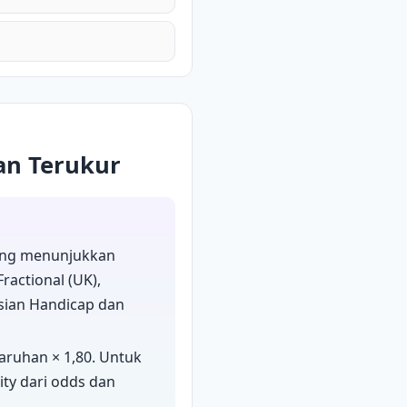
an Terukur
yang menunjukkan
ractional (UK),
Asian Handicap dan
taruhan × 1,80. Untuk
ity dari odds dan