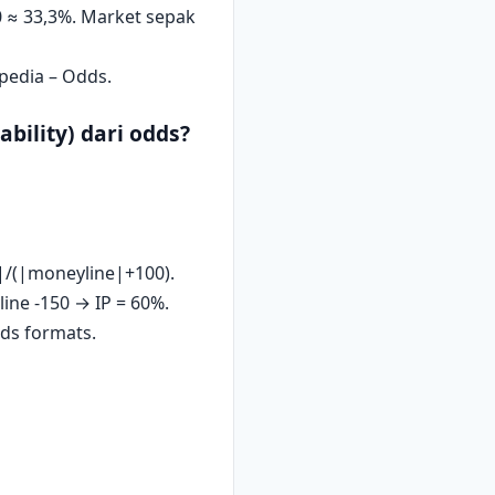
00 ≈ 33,3%. Market sepak
pedia – Odds.
bility) dari odds?
e|/(|moneyline|+100).
line -150 → IP = 60%.
ds formats.