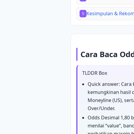
Kesimpulan & Rekom
5
Cara Baca Odd
TLDDR Box
Quick answer: Cara
kemungkinan hasil d
Moneyline (US), sert
Over/Under.
Odds Desimal 1,80 be
menilai “value”, ban
perhatikan margin b