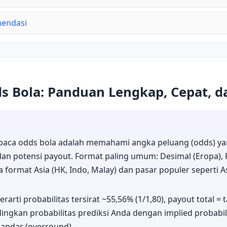
endasi
s Bola: Panduan Lengkap, Cepat, d
 baca odds bola adalah memahami angka peluang (odds) 
an potensi payout. Format paling umum: Desimal (Eropa), F
a format Asia (HK, Indo, Malay) dan pasar populer seperti 
rarti probabilitas tersirat ~55,56% (1/1,80), payout total = 
dingkan probabilitas prediksi Anda dengan implied probabil
andar (overround).